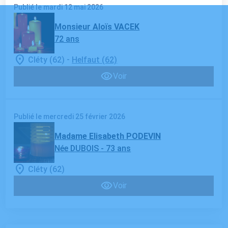
Publié le mardi 12 mai 2026
Monsieur Aloïs VACEK
72 ans
-
Cléty (62)
Helfaut (62)
Voir
Publié le mercredi 25 février 2026
Madame Elisabeth PODEVIN
Née DUBOIS
- 73 ans
Cléty (62)
Voir