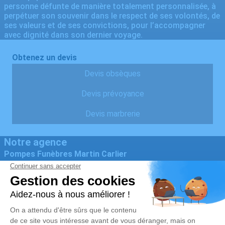
personne défunte de manière totalement personnalisée, à
perpétuer son souvenir dans le respect de ses volontés, de
ses valeurs et de ses convictions, pour l’accompagner
avec dignité dans son dernier voyage.
Obtenez un devis
Devis obsèques
Devis prévoyance
Devis marbrerie
Notre agence
Pompes Funèbres Martin Carlier
06 44 63 21 75
pfcarliermartin@gmail.com
32 Grand Rue - 62129 - Thérouanne
5/5 - 21 avis
Nos Services
Liens utiles