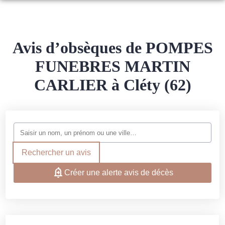
NOS SERVICES
NOTRE AGENCE
ORGANISER DES OBSÈQUES
Avis d’obsèques de POMPES
ESPACES HOMMAGES
FUNEBRES MARTIN
PRÉVOIR SES OBSÈQUES
ESPACE FAMILLE
CARLIER à Cléty (62)
BOUTIQUE EN LIGNE
SERVICES AUX FAMILLES
Rechercher un avis
Créer une alerte avis de décès