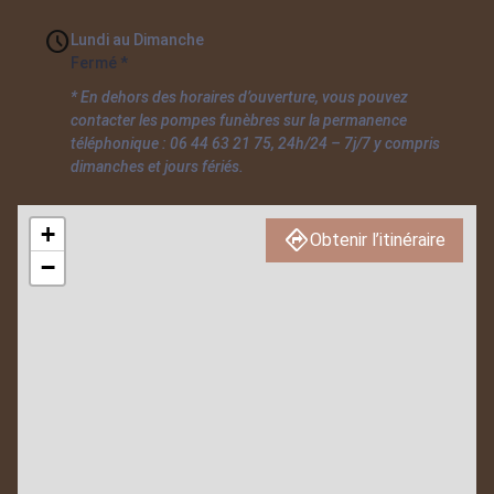
Lundi au Dimanche
Fermé *
* En dehors des horaires d’ouverture, vous pouvez
contacter les pompes funèbres sur la permanence
téléphonique : 06 44 63 21 75, 24h/24 – 7j/7 y compris
dimanches et jours fériés.
+
Obtenir l’itinéraire
−