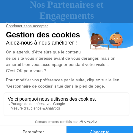
Nos Partenaires et
Engagements
Grâce à l’association X et notre partenaire Y, nous nous
engageons …
EXPERT OBSÈQUES
RESPECT &
É
COUTE
PRIX JUSTE ET
SERVICE DE QUALITÉ
TRANSPARENT
Avis de décès
06 44 63 21 75
Demande de devis