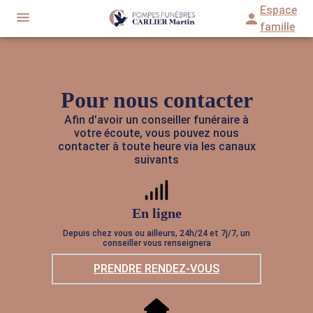
Aller
Espace
département de la
Pas-de-Calais
(62)
. C’est une équipe
au
impliquée à vos côtés et à votre écoute. Retrouvez-nous
famille
sur nos agences de pompes funèbres à
Thérouanne
,
et
contenu
à proximité de
. Prise en charge immédiate dans toute la
NOS SERVICES
région
Hauts-de-France.
21 avis de familles
5/5
NOTRE AGENCE
Pour nous contacter
ORGANISER DES OBSÈQUES
Demande de devis
ESPACES HOMMAGES
Afin d’avoir un conseiller funéraire à
PRÉVOIR SES OBSÈQUES
06 44 63 21 75
votre écoute, vous pouvez nous
ESPACE FAMILLE
contacter à toute heure via les canaux
suivants
BOUTIQUE EN LIGNE
SERVICES AUX FAMILLES
En ligne
Depuis chez vous ou ailleurs, 24h/24 et 7j/7, un
conseiller vous renseignera
PRENDRE RENDEZ-VOUS