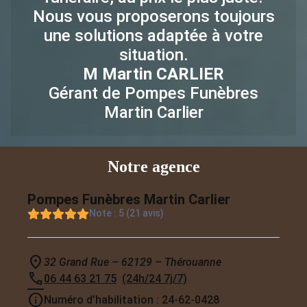
Nous vous proposerons toujours
une solutions adaptée à votre
situation.
M Martin CARLIER
Gérant de Pompes Funèbres
Martin Carlier
Notre agence
Pompes Funèbres Martin Carlier
Note : 5 (21 avis)
32 Grand Rue – 62129 – Thérouanne
06 44 63 21 75
(24h/24 7j/7)
Numéro d’habilitation : 24-62-0428