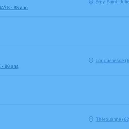
Erny-Saint-Julie
HAŸS
- 88 ans
Longuenesse (6
E
- 80 ans
Thérouanne (62