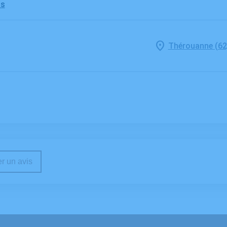
ns
Thérouanne (62
r un avis