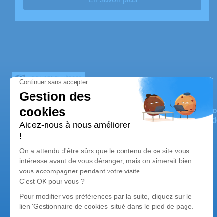
POMPES FUNEBRES MARTIN CARLIER
Nos équipes vous aident à honorer la mémoire de la pers
perpétuer son souvenir dans le respect de ses volontés, 
avec dignité dans son dernier voyage.
Notre agence
Pompes Funèbres Martin Carlier
06 44 63 21 75
pfcarliermartin@gmail.com
32 Grand Rue - 62129 - Thérouanne