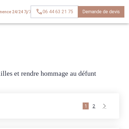
06 44 63 21 75
Demande de devis
ence 24/24 7j/7
ailles et rendre hommage au défunt
1
2