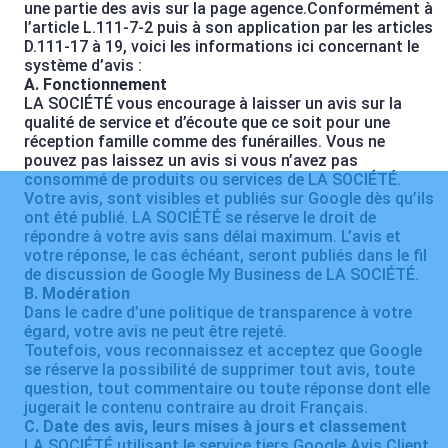
une partie des avis sur la page agence.Conformément à
l’article L.111-7-2 puis à son application par les articles
D.111-17 à 19, voici les informations ici concernant le
système d’avis :
A. Fonctionnement
LA SOCIÉTÉ vous encourage à laisser un avis sur la
qualité de service et d’écoute que ce soit pour une
réception famille comme des funérailles. Vous ne
pouvez pas laissez un avis si vous n’avez pas
consommé de produits ou services de LA SOCIÉTÉ.
Votre avis, sont visibles et publiés sur Google dès qu’ils
ont été publié. LA SOCIÉTÉ se réserve le droit de
répondre à votre avis sans délai maximum. L’avis et
votre réponse, le cas échéant, seront publiés dans le fil
de discussion de Google My Business de LA SOCIÉTÉ.
B. Modération
Dans le cadre d’une politique de transparence à votre
égard, votre avis ne peut être rejeté.
Toutefois, vous reconnaissez et acceptez que Google
se réserve la possibilité de supprimer tout avis, toute
question, tout commentaire ou toute réponse dont elle
jugerait le contenu contraire au droit Français.
C. Date des avis, leurs mises à jours et classement
LA SOCIÉTÉ utilisant le service tiers Google Avis Client,