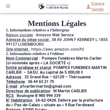
Aller
Espace
au
famille
contenu
Mentions Légales
NOS SERVICES
1. Informations relatives à l’hébergeur
NOTRE AGENCE
ORGANISER DES OBSÈQUES
Raison sociale
: Amazon Web Service
Adresse du siège social :
38 AV JOHN F KENNEDY L 1855
ESPACES HOMMAGES
99137 LUXEMBOURG
PRÉVOIR SES OBSÈQUES
ESPACE FAMILLE
https://aws.amazon.com/fr/
Site internet :
2. Informations relatives à l’éditeur
BOUTIQUE EN LIGNE
SERVICES AUX FAMILLES
Nom Commercial
:
Pompes Funèbres Martin Carlier
(ci-nommée après « LA SOCIÉTÉ »)
Entité juridique et statut
:
POMPES FUNEBRES MARTIN
CARLIER
–
SASU. Au capital de 5 000,00 €
Adresse
:
32 Grand Rue – 62129 – Thérouanne
Téléphone
:
06 44 63 21 75
E-mail
:
pfcarliermartin@gmail.com
Directeur de publication
:
M Martin CARLIER
RCS
:
Boulogne B 980 994 339
N° Habilitation
:
24-62-0428. Délivré par la préfecture
du «
Pas-de-Calais
» située au «
9 Rue Ferdinand
Buisson, 62000 Arras
«