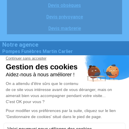
Devis obsèques
Devis prévoyance
Devis marbrerie
Notre agence
Pompes Funèbres Martin Carlier
06 44 63 21 75
pfcarliermartin@gmail.com
32 Grand Rue – 62129 – Thérouanne
5/5 – 21 avis
Nos Services
Liens utiles
Organiser des obsèques
Avis de décès
Monuments funéraires
Demande de rendez-vous en
agence
Services aux familles
Nos réseaux sociaux